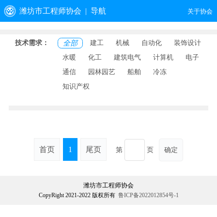
潍坊市工程师协会
| 导航
关于协会
首页
技术需求：
全部
建工
机械
自动化
装饰设计
动态资讯
水暖
化工
建筑电气
计算机
电子
通知公告
通信
园林园艺
船舶
冷冻
工程师风采
知识产权
人才展示
技术需求
人才评价
党的建设
首页
1
尾页
文件下载
第
页
确定
潍坊市工程师协会
CopyRight 2021-2022 版权所有
鲁ICP备2022012854号-1